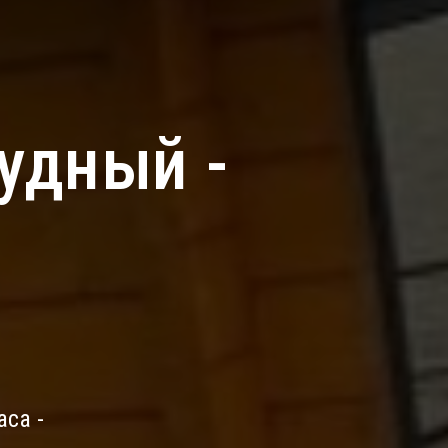
удный -
са -