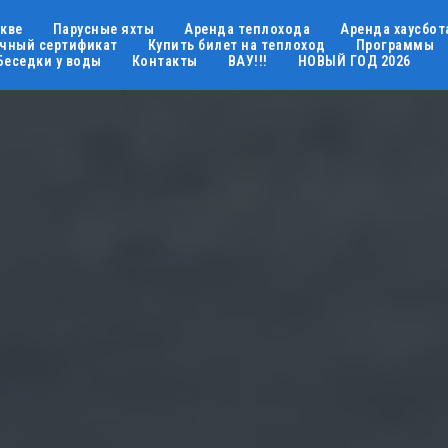
скве
Парусные яхты
Аренда теплохода
Аренда хаусбот
чный сертификат
Купить билет на теплоход
Программы
Беседки у воды
Контакты
ВАУ!!!
НОВЫЙ ГОД 2026