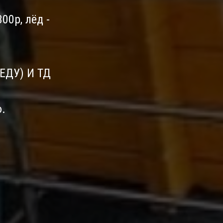
00р, лёд -
ЕДУ) И ТД
.