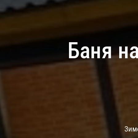
Баня н
Зим