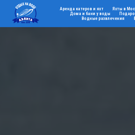
Аренда катеров и яхт
Яхты в Мо
Дома и бани у воды
Подаро
Водные развлечения