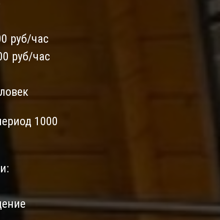
е
00 руб/час
00 руб/час
еловек
период 1000
и:
дение