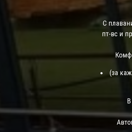
С плавани
пт-вс и п
Комфо
(за ка
В
Авто