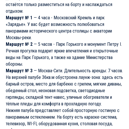
остаётся только разместиться на борту и наслаждаться
отдыхом.
Маршрут № 1
— 4 часа - Московский Кремль и парк
«Зарядье». У вас будет возможность полюбоваться
панорамами исторического центра столицы с акватории
Москвы-реки.
Маршрут № 2
— 5 часов - Парк Горького и монумент Петру I.
Речная прогулка подарит яркие впечатления и открыточные
виды на Парк Горького, а также на здание Министерства
обороны.
Маршрут № 3
— Москва-Сити. Длительность аренды: 7 часов.
На верхней палубе 36кв.м обустроена лаунж-зона: здесь есть
барный остров, место для барбекю с грилем, мягкие диваны,
обеденный стол, неоновая подсветка, светодиодные
гирлянды, складной тент-навес, уличные обогреватели и
тёплые пледы для комфорта в прохладную погоду.
Нижняя палуба представляет собой просторную гостиную с
панорамным остеклением. На борту есть караоке-система,
телевизор, WI-FI, оборудованная кухня, столовая посуда,