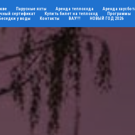
скве
Парусные яхты
Аренда теплохода
Аренда хаусбот
чный сертификат
Купить билет на теплоход
Программы
Беседки у воды
Контакты
ВАУ!!!
НОВЫЙ ГОД 2026