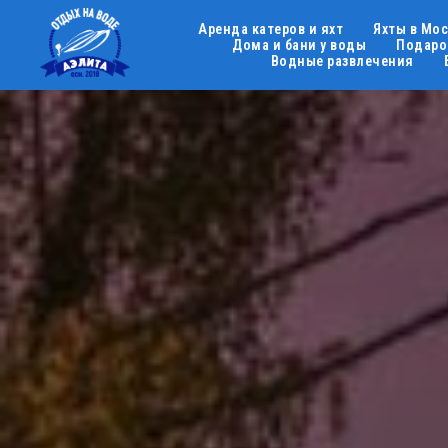
Аренда катеров и яхт
Яхты в Мо
Дома и бани у воды
Подаро
Водные развлечения