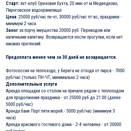
знаете, где провести девичник, сыграть свадьбу, красивую
вечеринку или семейный праздник - то рассмотрите наше
удивительное место рядом с Москвой! Рядом есть площадка
для продолжения праздника.
На теплоходе гораздо удобнее, чем на большой моторной
яхте - большая площадка на верхней палубе с тентом и
раковиной, каюты, туалет и тд. Палубное покрытие из
лиственницы!
Все аксессуары в морском стиле подобраны хозяином
теплохода, обладающим отменным вкусом!
Рядом с теплоходом можно арендовать площадку со столом
и баню Порт пяти морей и продолжить ваш праздник!
С теплохода можно купаться. Есть специальная площадка для
прыжков в воду и обычная лестница.
Команда теплохода имеет возможность предложить услуги
превосходной кухни на борту от Шеф-повара, имеющего
многолетний опыт работы в престижных ресторанах г.