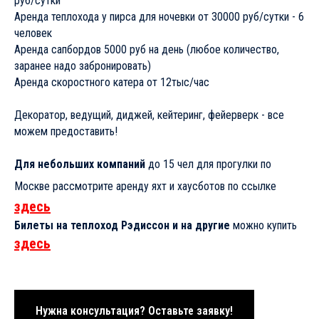
Москвы.
Маршруты - Пироговское, Клязьминское, Пяловское,
Пестовское, Икшинское, Химкинское водохранилища.
На теплоходе готовить не разрешается, мангала нет. Можно
брать с собой то, что можно разогреть на электрогриле или в
микроволновой печи. На электрогриле можно приготовить
стейки.
Размер:
длина 25 метров, ширина 5 метров, осадка 1 метр
Вместимость:
15 человек и капитан
Старт:
яхт-клуб Ореховая бухта, 20 мин от м.Медведково,
Пироговское водохранилище
Цена
: 25000 руб/час пн-чт, 30000 руб/час пт-вс, праздники -
минимум 2 часа.
Залог
за порчу имущества 20000 руб. Переводом или
наличными капитану. Возвращается после прогулки, если нет
никаких претензий.
Предоплата менее чем за 30 дней не возвращается.
Фотосессия на теплоходе, у берега не отходя от пирса - 7000