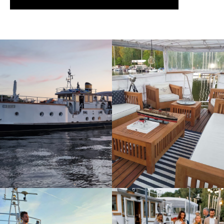
руб/час (только ПН-ЧТ, минимально 2 часа)
Дополнительные услуги
Аренда площадки со столом на причале рядом с теплоходом
для продолжения праздника - от 25000 руб до 21.00 (далее
5000 руб/час)
Аренда бани Порт пяти морей - 5000 руб/час (минимум 3
часа)
Аренда красивого гостевого дома - 2-4 человека - от 20000
руб/сутки
Аренда теплохода у пирса для ночевки от 30000 руб/сутки - 6
человек
Аренда сапбордов 5000 руб на день (любое количество,
заранее надо забронировать)
Аренда скоростного катера от 12тыс/час
Декоратор, ведущий, диджей, кейтеринг, фейерверк - все
можем предоставить!
Для небольших компаний
до 15 чел для прогулки по