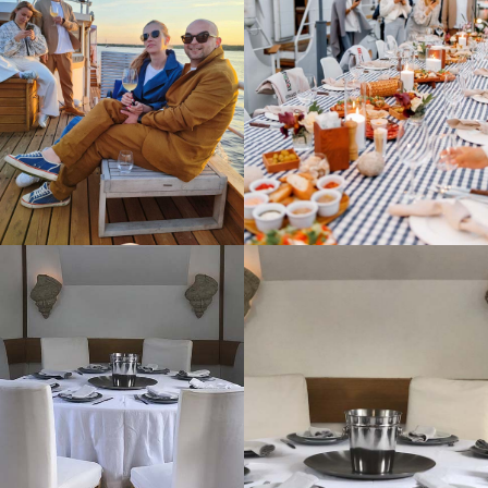
Москве рассмотрите аренду яхт и хаусботов по ссылке
здесь
Билеты на теплоход Рэдиссон и на другие
можно купить
здесь
Нужна консультация? Оставьте заявку!