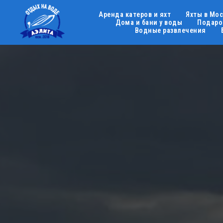
Аренда катеров и яхт
Яхты в Мо
Дома и бани у воды
Подаро
Водные развлечения