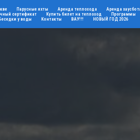
скве
Парусные яхты
Аренда теплохода
Аренда хаусбот
чный сертификат
Купить билет на теплоход
Программы
Беседки у воды
Контакты
ВАУ!!!
НОВЫЙ ГОД 2026