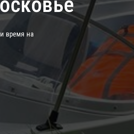
московье
ти время на